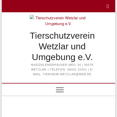
Skip
to
content
Tierschutzverein
Wetzlar und
Umgebung e.V.
MAGDALENENHÄUSER WEG 34 | 35578
WETZLAR | TELEFON: 06441 22451 | E-
MAIL: TIERHEIM-WETZLAR@WEB.DE