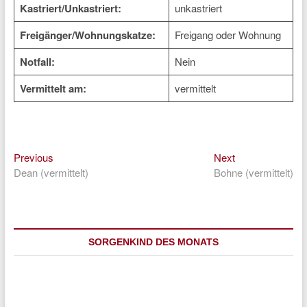
Kastriert/Unkastriert:
unkastriert
Freigänger/Wohnungskatze:
Freigang oder Wohnung
Notfall:
Nein
Vermittelt am:
vermittelt
Previous
Next
Beitragsnavigation
Previous
Next
post:
post:
Dean (vermittelt)
Bohne (vermittelt)
SORGENKIND DES MONATS