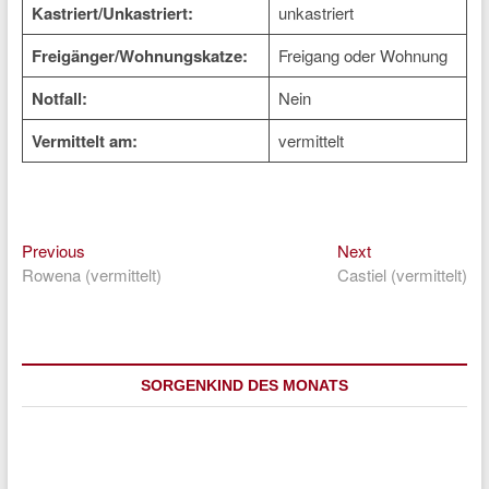
Kastriert/Unkastriert:
unkastriert
Freigänger/Wohnungskatze:
Freigang oder Wohnung
Notfall:
Nein
Vermittelt am:
vermittelt
Previous
Next
Beitragsnavigation
Previous
Next
post:
post:
Rowena (vermittelt)
Castiel (vermittelt)
SORGENKIND DES MONATS