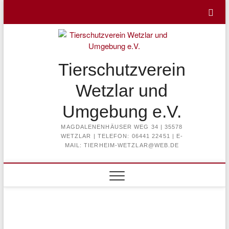
Skip
to
content
Tierschutzverein
Wetzlar und
Umgebung e.V.
MAGDALENENHÄUSER WEG 34 | 35578
WETZLAR | TELEFON: 06441 22451 | E-
MAIL: TIERHEIM-WETZLAR@WEB.DE