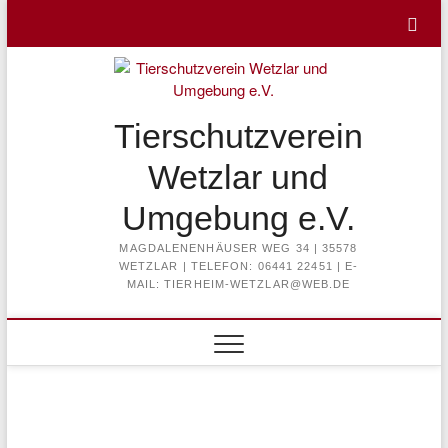
Skip
to
content
Tierschutzverein
Wetzlar und
Umgebung e.V.
MAGDALENENHÄUSER WEG 34 | 35578
WETZLAR | TELEFON: 06441 22451 | E-
MAIL: TIERHEIM-WETZLAR@WEB.DE