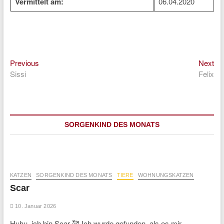
Vermittelt am:
06.04.2020
Previous
Ne
Beitragsnavigation
Previous
Next
post:
pos
Sissi
Felix
SORGENKIND DES MONATS
KATZEN
SORGENKIND DES MONATS
TIERE
WOHNUNGSKATZEN
Scar
10. Januar 2026
Huhu, ich bin Scar 🥰 Ich wurde gefunden, als es mir