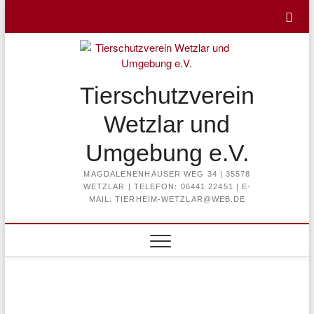
Skip
to
content
Tierschutzverein
Wetzlar und
Umgebung e.V.
MAGDALENENHÄUSER WEG 34 | 35578
WETZLAR | TELEFON: 06441 22451 | E-
MAIL: TIERHEIM-WETZLAR@WEB.DE