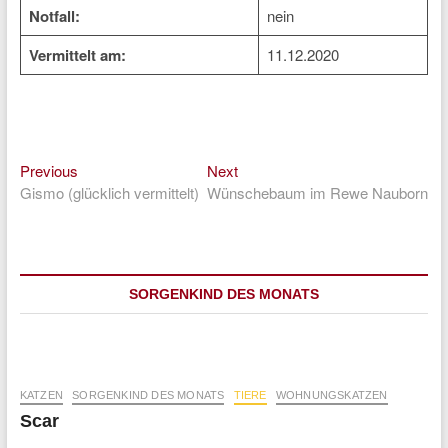
Notfall:
nein
Vermittelt am:
11.12.2020
Previous
Next
Beitragsnavigation
Previous
Next
post:
post:
Gismo (glücklich vermittelt)
Wünschebaum im Rewe Nauborn
SORGENKIND DES MONATS
KATZEN
SORGENKIND DES MONATS
TIERE
WOHNUNGSKATZEN
Scar