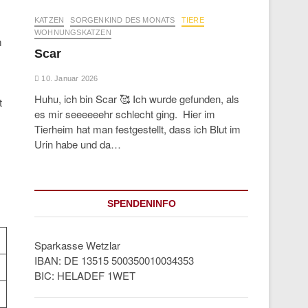
KATZEN
SORGENKIND DES MONATS
TIERE
WOHNUNGSKATZEN
m
Scar
10. Januar 2026
Huhu, ich bin Scar 🥰 Ich wurde gefunden, als
t
es mir seeeeeehr schlecht ging. Hier im
Tierheim hat man festgestellt, dass ich Blut im
Urin habe und da…
SPENDENINFO
Sparkasse Wetzlar
IBAN: DE 13515 500350010034353
BIC: HELADEF 1WET