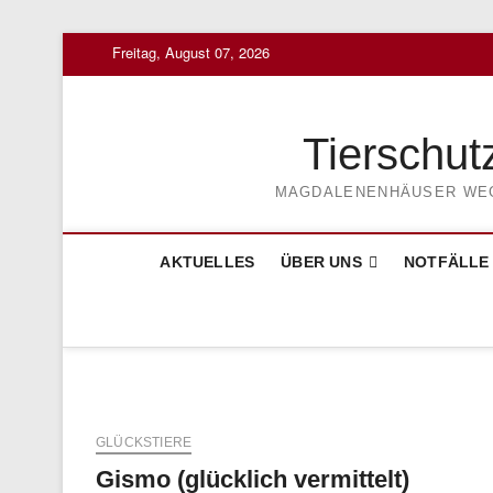
Skip
Freitag, August 07, 2026
to
content
Tierschut
MAGDALENENHÄUSER WEG 3
AKTUELLES
ÜBER UNS
NOTFÄLLE
GLÜCKSTIERE
Gismo (glücklich vermittelt)