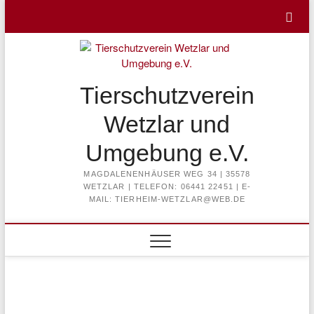
Skip
to
content
Tierschutzverein
Wetzlar und
Umgebung e.V.
MAGDALENENHÄUSER WEG 34 | 35578
WETZLAR | TELEFON: 06441 22451 | E-
MAIL: TIERHEIM-WETZLAR@WEB.DE