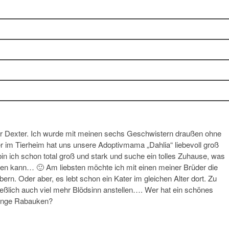
er Dexter. Ich wurde mit meinen sechs Geschwistern draußen ohne
 im Tierheim hat uns unsere Adoptivmama „Dahlia“ liebevoll groß
bin ich schon total groß und stark und suche ein tolles Zuhause, was
llen kann… 🙂 Am liebsten möchte ich mit einen meiner Brüder die
ern. Oder aber, es lebt schon ein Kater im gleichen Alter dort. Zu
ließlich auch viel mehr Blödsinn anstellen…. Wer hat ein schönes
junge Rabauken?