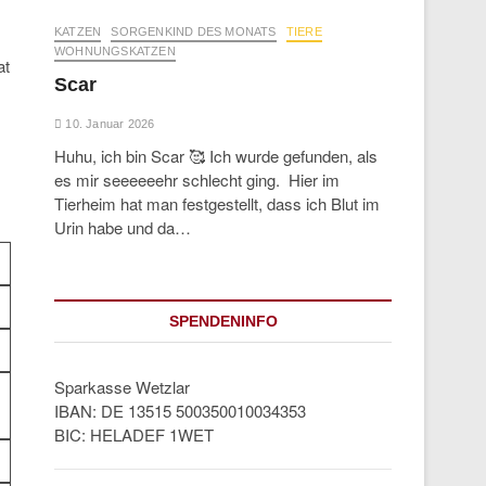
KATZEN
SORGENKIND DES MONATS
TIERE
WOHNUNGSKATZEN
at
Scar
10. Januar 2026
Huhu, ich bin Scar 🥰 Ich wurde gefunden, als
es mir seeeeeehr schlecht ging. Hier im
Tierheim hat man festgestellt, dass ich Blut im
Urin habe und da…
SPENDENINFO
Sparkasse Wetzlar
IBAN: DE 13515 500350010034353
BIC: HELADEF 1WET