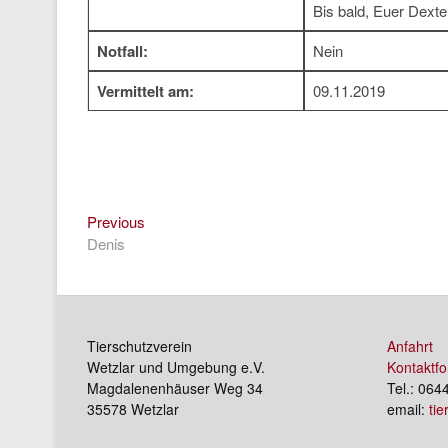
Bis bald, Euer Dexte
Notfall:
Nein
Vermittelt am:
09.11.2019
Previous
Beitragsnavigation
Previous
post:
Denis
Tierschutzverein
Anfahrt
Wetzlar und Umgebung e.V.
Kontaktfo
Magdalenenhäuser Weg 34
Tel.: 064
35578 Wetzlar
email:
ti