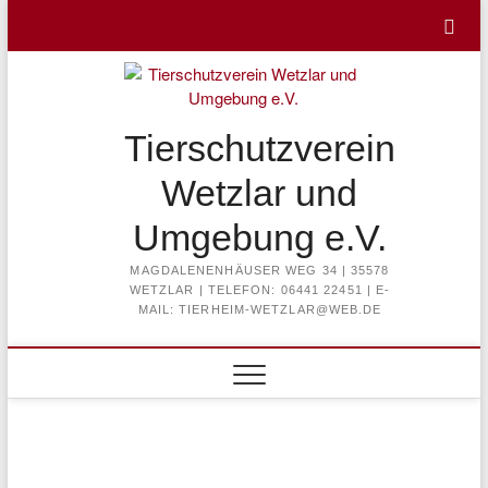
Skip
to
content
Tierschutzverein
Wetzlar und
Umgebung e.V.
MAGDALENENHÄUSER WEG 34 | 35578
WETZLAR | TELEFON: 06441 22451 | E-
MAIL: TIERHEIM-WETZLAR@WEB.DE