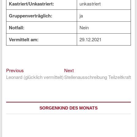
Kastriert/Unkastriert:
unkastriert
Gruppenverträglich:
ja
Notfall:
Nein
Vermittelt am:
29.12.2021
Previous
Next
Beitragsnavigation
Previous
Next
post:
post:
Leonard (glücklich vermittelt)
Stellenausschreibung Teilzeitkraft
SORGENKIND DES MONATS