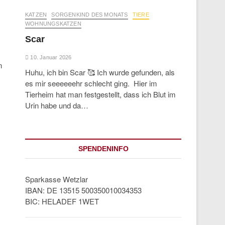
KATZEN
SORGENKIND DES MONATS
TIERE
WOHNUNGSKATZEN
Scar
10. Januar 2026
n
Huhu, ich bin Scar 🥰 Ich wurde gefunden, als
es mir seeeeeehr schlecht ging. Hier im
Tierheim hat man festgestellt, dass ich Blut im
Urin habe und da…
SPENDENINFO
Sparkasse Wetzlar
IBAN: DE 13515 500350010034353
BIC: HELADEF 1WET