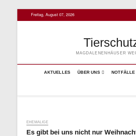
Skip
Freitag, August 07, 2026
to
content
Tierschut
MAGDALENENHÄUSER WEG 3
AKTUELLES
ÜBER UNS
NOTFÄLLE
EHEMALIGE
Es gibt bei uns nicht nur Weihnac