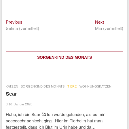
Previous
Next
Beitragsnavigation
Previous
Next
post:
post:
Selma (vermittelt)
Mia (vermittelt)
SORGENKIND DES MONATS
KATZEN
SORGENKIND DES MONATS
TIERE
WOHNUNGSKATZEN
Scar
10. Januar 2026
Huhu, ich bin Scar 🥰 Ich wurde gefunden, als es mir
seeeeeehr schlecht ging. Hier im Tierheim hat man
festgestellt, dass ich Blut im Urin habe und da…