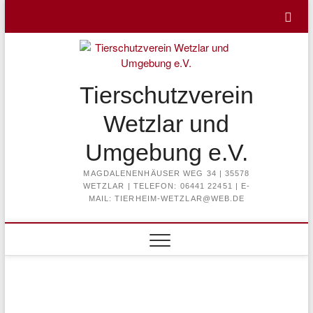
Skip
to
content
Tierschutzverein
Wetzlar und
Umgebung e.V.
MAGDALENENHÄUSER WEG 34 | 35578
WETZLAR | TELEFON: 06441 22451 | E-
MAIL: TIERHEIM-WETZLAR@WEB.DE