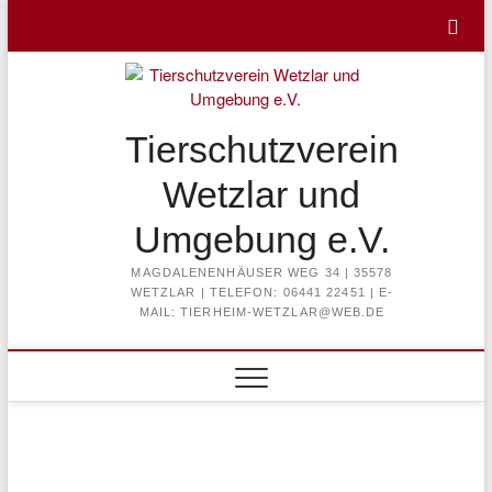
Skip
to
content
Tierschutzverein
Wetzlar und
Umgebung e.V.
MAGDALENENHÄUSER WEG 34 | 35578
WETZLAR | TELEFON: 06441 22451 | E-
MAIL: TIERHEIM-WETZLAR@WEB.DE