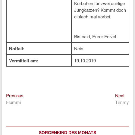
Körbchen für zwei quirlige
Jungkatzen? Kommt doch
einfach mal vorbei.
Bis bald, Eurer Feivel
Notfall:
Nein
Vermittelt am:
19.10.2019
Previous
Next
Beitragsnavigation
Previous
Next
post:
post:
Flummi
Timmy
SORGENKIND DES MONATS