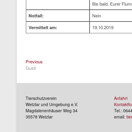
Bis bald, Eurer Flu
Notfall:
Nein
Vermittelt am:
19.10.2019
Previous
Beitragsnavigation
Previous
post:
Gustl
Tierschutzverein
Anfahrt
Wetzlar und Umgebung e.V.
Kontaktfo
Magdalenenhäuser Weg 34
Tel.: 064
35578 Wetzlar
email:
ti