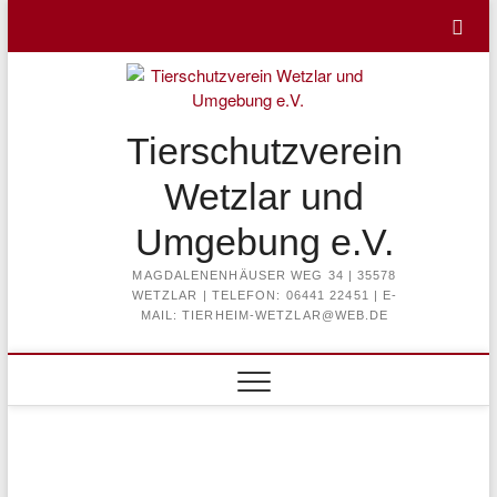
Skip
to
content
Tierschutzverein
Wetzlar und
Umgebung e.V.
MAGDALENENHÄUSER WEG 34 | 35578
WETZLAR | TELEFON: 06441 22451 | E-
MAIL: TIERHEIM-WETZLAR@WEB.DE