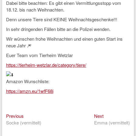
Dabei bitte beachten: Es gibt einen Vermittlungsstopp vom
18.12. bis nach Weihnachten.
Denn unsere Tiere sind KEINE Weihnachtsgeschenke!!!
In sehr dringenden Fällen bitte an die Polizei wenden.
Wir wünschen frohe Weihnachten und einen guten Start ins
neue Jahr 🎆
Euer Team vom Tierheim Wetzlar
https://tierheim-wetzlar.de/category/tiere/
Amazon Wunschliste:
https://amzn.eu/1wfF68i
Previous
Next
Beitragsnavigation
Previous
Next
post:
post:
Socke (vermittelt)
Emma (vermittelt)