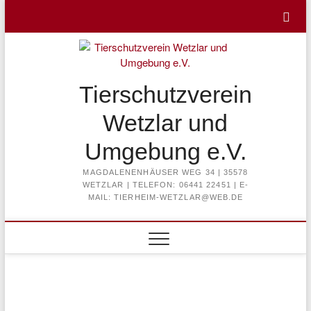
Skip
to
content
Tierschutzverein
Wetzlar und
Umgebung e.V.
MAGDALENENHÄUSER WEG 34 | 35578
WETZLAR | TELEFON: 06441 22451 | E-
MAIL: TIERHEIM-WETZLAR@WEB.DE