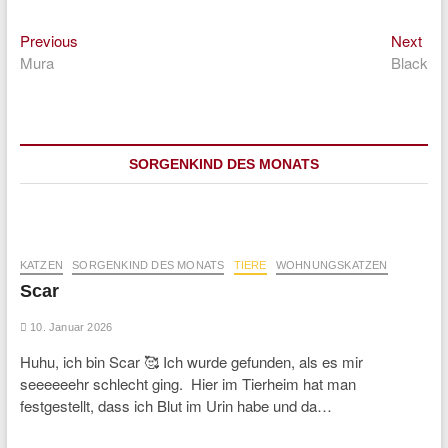
Previous
Nex
Beitragsnavigation
Previous
Next
post:
post
Mura
Black
SORGENKIND DES MONATS
KATZEN
SORGENKIND DES MONATS
TIERE
WOHNUNGSKATZEN
Scar
10. Januar 2026
Huhu, ich bin Scar 🥰 Ich wurde gefunden, als es mir
seeeeeehr schlecht ging. Hier im Tierheim hat man
festgestellt, dass ich Blut im Urin habe und da…