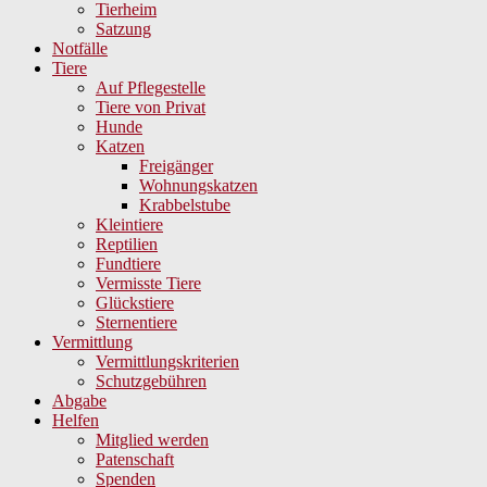
Tierheim
Satzung
Notfälle
Tiere
Auf Pflegestelle
Tiere von Privat
Hunde
Katzen
Freigänger
Wohnungskatzen
Krabbelstube
Kleintiere
Reptilien
Fundtiere
Vermisste Tiere
Glückstiere
Sternentiere
Vermittlung
Vermittlungskriterien
Schutzgebühren
Abgabe
Helfen
Mitglied werden
Patenschaft
Spenden