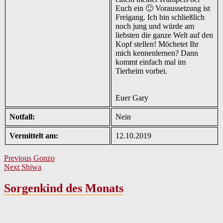
Euch ein 🙂 Voraussetzung ist
Freigang. Ich bin schließlich
noch jung und würde am
liebsten die ganze Welt auf den
Kopf stellen! Möchetet Ihr
mich kennenlernen? Dann
kommt einfach mal im
Tierheim vorbei.
Euer Gary
Notfall:
Nein
Vermittelt am:
12.10.2019
Beitragsnavigation
Previous
Previous
Gonzo
Next
post:
Next
Shiwa
post:
Sorgenkind des Monats