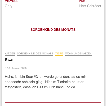
Previous
Next
Beitragsnavigation
Previous
Next
post:
post:
Gary
Herr Schröder
SORGENKIND DES MONATS
KATZEN
SORGENKIND DES MONATS
TIERE
WOHNUNGSKATZEN
Scar
10. Januar 2026
Huhu, ich bin Scar 🥰 Ich wurde gefunden, als es mir
seeeeeehr schlecht ging. Hier im Tierheim hat man
festgestellt, dass ich Blut im Urin habe und da…