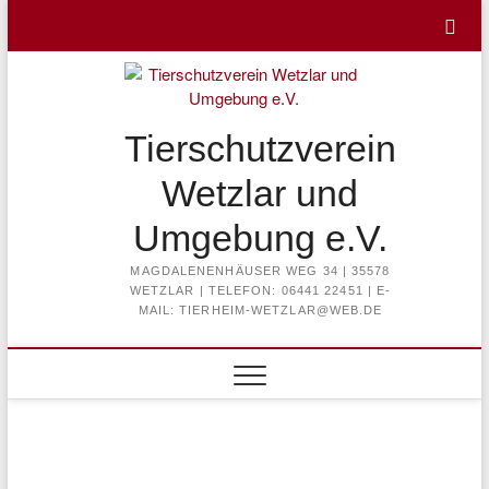
Skip
to
content
Tierschutzverein
Wetzlar und
Umgebung e.V.
MAGDALENENHÄUSER WEG 34 | 35578
WETZLAR | TELEFON: 06441 22451 | E-
MAIL: TIERHEIM-WETZLAR@WEB.DE