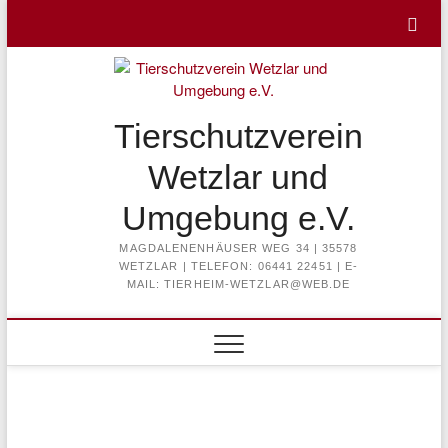
Skip
to
content
Tierschutzverein
Wetzlar und
Umgebung e.V.
MAGDALENENHÄUSER WEG 34 | 35578
WETZLAR | TELEFON: 06441 22451 | E-
MAIL: TIERHEIM-WETZLAR@WEB.DE