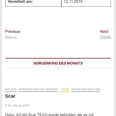
Vermittelt am:
12.11.2019
Previous
Nex
Beitragsnavigation
Previous
Next
post:
post
Gizmo
Dahlia
SORGENKIND DES MONATS
KATZEN
SORGENKIND DES MONATS
TIERE
WOHNUNGSKATZEN
Scar
10. Januar 2026
Huhu, ich bin Scar 🥰 Ich wurde gefunden, als es mir