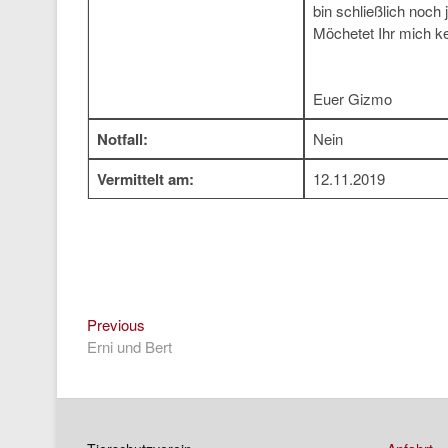
bin schließlich noch
Möchetet Ihr mich k
Euer Gizmo
Notfall:
Nein
Vermittelt am:
12.11.2019
Previous
Beitragsnavigation
Previous
post:
Erni und Bert