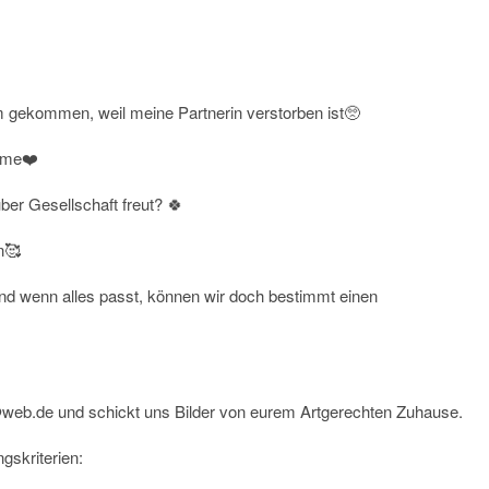
im gekommen, weil meine Partnerin verstorben ist🥺
ame❤️
ber Gesellschaft freut? 🍀
n🥰
nd wenn alles passt, können wir doch bestimmt einen
@web.de und schickt uns Bilder von eurem Artgerechten Zuhause.
gskriterien: