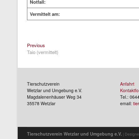
Notfall:
Vermittelt am:
Previous
Beitragsnavigation
Previous
post:
Taio (vermittelt)
Tierschutzverein
Anfahrt
Wetzlar und Umgebung e.V.
Kontaktfo
Magdalenenhäuser Weg 34
Tel.: 064
35578 Wetzlar
email:
ti
Tierschutzverein Wetzlar und Umgebung e.V.
| Designe