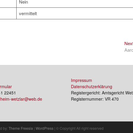
Nein
vermittelt
Nex
Aar
Impressum
rmular
Datenschutzerklärung
41 22451
Registergericht: Amtsgericht Wet
erheim-wetzlar@web.de
Registernummer: VR 470
d by:
Theme Freesia
|
WordPress
| © Copyright All right reserved