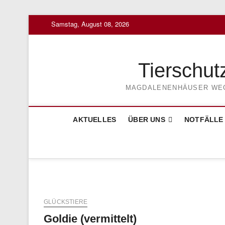
Skip
Samstag, August 08, 2026
to
content
Tierschut
MAGDALENENHÄUSER WEG 3
AKTUELLES
ÜBER UNS
NOTFÄLLE
GLÜCKSTIERE
Goldie (vermittelt)