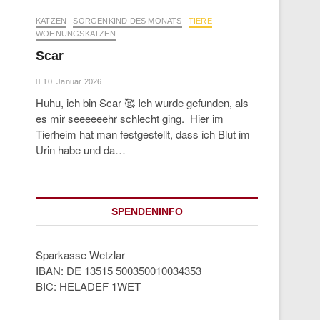
KATZEN
SORGENKIND DES MONATS
TIERE
WOHNUNGSKATZEN
Scar
10. Januar 2026
Huhu, ich bin Scar 🥰 Ich wurde gefunden, als
es mir seeeeeehr schlecht ging. Hier im
Tierheim hat man festgestellt, dass ich Blut im
Urin habe und da…
SPENDENINFO
Sparkasse Wetzlar
IBAN: DE 13515 500350010034353
BIC: HELADEF 1WET