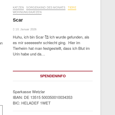
KATZEN
SORGENKIND DES MONATS
TIERE
WOHNUNGSKATZEN
Scar
10. Januar 2026
Huhu, ich bin Scar 🥰 Ich wurde gefunden, als
es mir seeeeeehr schlecht ging. Hier im
nn
Tierheim hat man festgestellt, dass ich Blut im
Urin habe und da…
SPENDENINFO
Sparkasse Wetzlar
IBAN: DE 13515 500350010034353
BIC: HELADEF 1WET