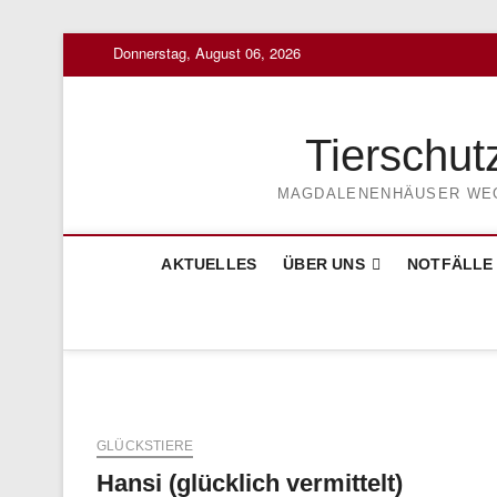
Skip
Donnerstag, August 06, 2026
to
content
Tierschut
MAGDALENENHÄUSER WEG 3
AKTUELLES
ÜBER UNS
NOTFÄLLE
GLÜCKSTIERE
Hansi (glücklich vermittelt)