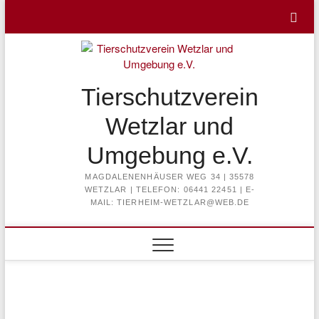
Skip
to
content
Tierschutzverein
Wetzlar und
Umgebung e.V.
MAGDALENENHÄUSER WEG 34 | 35578
WETZLAR | TELEFON: 06441 22451 | E-
MAIL: TIERHEIM-WETZLAR@WEB.DE