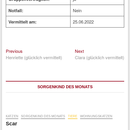
Notfall:
Nein
Vermittelt am:
25.06.2022
Previous
Next
Beitragsnavigation
Previous
Next
post:
post:
Henriette (glücklich vermittelt)
Clara (glücklich vermittelt)
SORGENKIND DES MONATS
KATZEN
SORGENKIND DES MONATS
TIERE
WOHNUNGSKATZEN
Scar