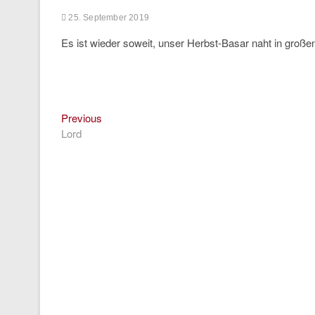
25. September 2019
Es ist wieder soweit, unser Herbst-Basar naht in großen
Previous
Beitragsnavigation
Previous
post:
Lord