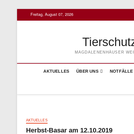
Skip
Freitag, August 07, 2026
to
content
Tierschut
MAGDALENENHÄUSER WEG 3
AKTUELLES
ÜBER UNS
NOTFÄLLE
AKTUELLES
Herbst-Basar am 12.10.2019