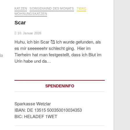
KATZEN
SORGENKIND DES MONATS
TIERE
WOHNUNGSKATZEN
Scar
10. Januar 2026
Huhu, ich bin Scar 🥰 Ich wurde gefunden, als
es mir seeeeeehr schlecht ging. Hier im
ext
Tierheim hat man festgestellt, dass ich Blut im
ost:
da
Urin habe und da…
SPENDENINFO
Sparkasse Wetzlar
IBAN: DE 13515 500350010034353
BIC: HELADEF 1WET