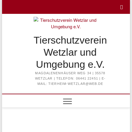
Skip
to
content
Tierschutzverein
Wetzlar und
Umgebung e.V.
MAGDALENENHÄUSER WEG 34 | 35578
WETZLAR | TELEFON: 06441 22451 | E-
MAIL: TIERHEIM-WETZLAR@WEB.DE