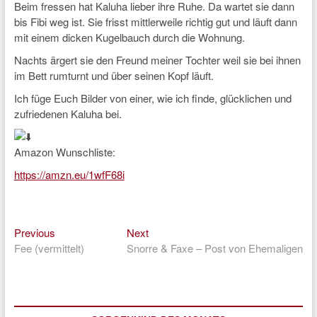
Beim fressen hat Kaluha lieber ihre Ruhe. Da wartet sie dann
bis Fibi weg ist. Sie frisst mittlerweile richtig gut und läuft dann
mit einem dicken Kugelbauch durch die Wohnung.
Nachts ärgert sie den Freund meiner Tochter weil sie bei ihnen
im Bett rumturnt und über seinen Kopf läuft.
Ich füge Euch Bilder von einer, wie ich finde, glücklichen und
zufriedenen Kaluha bei.
Amazon Wunschliste:
https://amzn.eu/1wfF68i
Previous
Next
Beitragsnavigation
Previous
Next
post:
post:
Fee (vermittelt)
Snorre & Faxe – Post von Ehemaligen