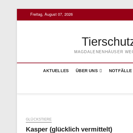
Skip
Freitag, August 07, 2026
to
content
Tierschut
MAGDALENENHÄUSER WEG 3
AKTUELLES
ÜBER UNS
NOTFÄLLE
GLÜCKSTIERE
Kasper (glücklich vermittelt)