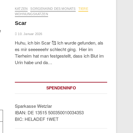
KATZEN
SORGENKIND DES MONATS
TIERE
WOHNUNGSKATZEN
Scar
e
10. Januar 2026
Huhu, ich bin Scar 🥰 Ich wurde gefunden, als
es mir seeeeeehr schlecht ging. Hier im
Tierheim hat man festgestellt, dass ich Blut im
Urin habe und da…
SPENDENINFO
Sparkasse Wetzlar
IBAN: DE 13515 500350010034353
BIC: HELADEF 1WET