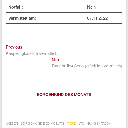
Notfall:
Nein
Vermittelt am:
07.11.2022
Previous
Beitragsnavigation
Previous
post:
Kasper (glücklich vermittelt)
Next
Next
post:
Ratatouille+Coco (glücklich vermittelt)
SORGENKIND DES MONATS
KATZEN
SORGENKIND DES MONATS
TIERE
WOHNUNGSKATZEN