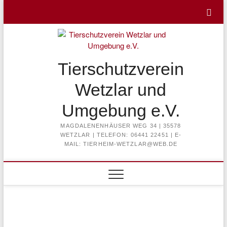
Skip
to
content
Tierschutzverein
Wetzlar und
Umgebung e.V.
MAGDALENENHÄUSER WEG 34 | 35578
WETZLAR | TELEFON: 06441 22451 | E-
MAIL: TIERHEIM-WETZLAR@WEB.DE