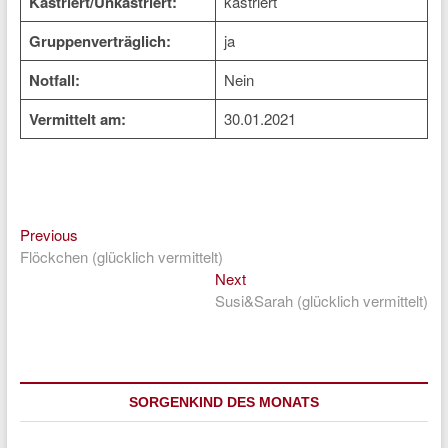
Kastriert/Unkastriert:
kastriert
Gruppenverträglich:
ja
Notfall:
Nein
Vermittelt am:
30.01.2021
Previous
Beitragsnavigation
Previous
post:
Flöckchen (glücklich vermittelt)
Next
Next
post:
Susi&Sarah (glücklich vermittelt)
SORGENKIND DES MONATS