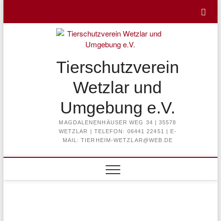
Skip
to
content
Tierschutzverein
Wetzlar und
Umgebung e.V.
MAGDALENENHÄUSER WEG 34 | 35578
WETZLAR | TELEFON: 06441 22451 | E-
MAIL: TIERHEIM-WETZLAR@WEB.DE