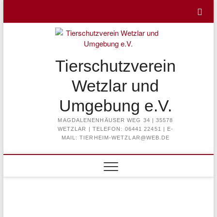
Skip
to
content
Tierschutzverein
Wetzlar und
Umgebung e.V.
MAGDALENENHÄUSER WEG 34 | 35578
WETZLAR | TELEFON: 06441 22451 | E-
MAIL: TIERHEIM-WETZLAR@WEB.DE