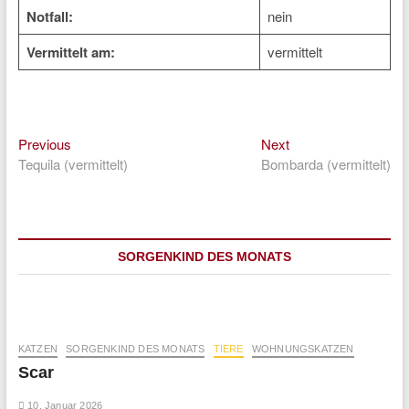
Notfall:
nein
Vermittelt am:
vermittelt
Previous
Next
Beitragsnavigation
Previous
Next
post:
post:
Tequila (vermittelt)
Bombarda (vermittelt)
SORGENKIND DES MONATS
KATZEN
SORGENKIND DES MONATS
TIERE
WOHNUNGSKATZEN
Scar
10. Januar 2026