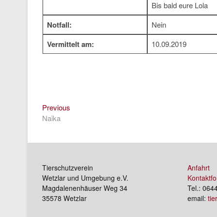
Bis bald eure Lola
Notfall:
Nein
Vermittelt am:
10.09.2019
Previous
Beitragsnavigation
Previous
post:
Naika
Tierschutzverein
Anfahrt
Wetzlar und Umgebung e.V.
Kontaktfo
Magdalenenhäuser Weg 34
Tel.: 064
35578 Wetzlar
email:
ti