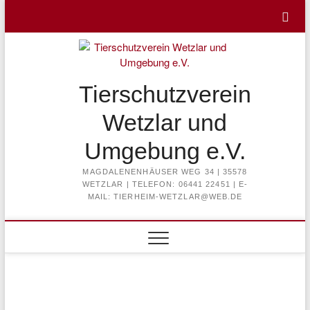
Skip
to
content
Tierschutzverein
Wetzlar und
Umgebung e.V.
MAGDALENENHÄUSER WEG 34 | 35578
WETZLAR | TELEFON: 06441 22451 | E-
MAIL: TIERHEIM-WETZLAR@WEB.DE