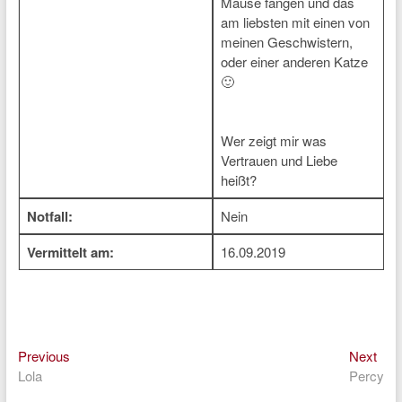
Mäuse fangen und das
am liebsten mit einen von
meinen Geschwistern,
oder einer anderen Katze
🙂
Wer zeigt mir was
Vertrauen und Liebe
heißt?
Notfall:
Nein
Vermittelt am:
16.09.2019
Previous
Nex
Beitragsnavigation
Previous
Next
post:
post
Lola
Percy