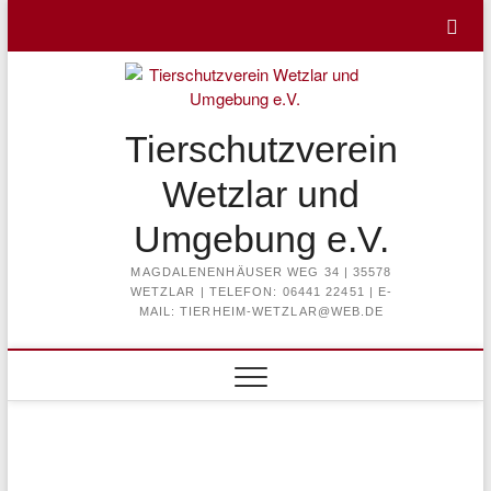
Skip
to
content
Tierschutzverein
Wetzlar und
Umgebung e.V.
MAGDALENENHÄUSER WEG 34 | 35578
WETZLAR | TELEFON: 06441 22451 | E-
MAIL: TIERHEIM-WETZLAR@WEB.DE