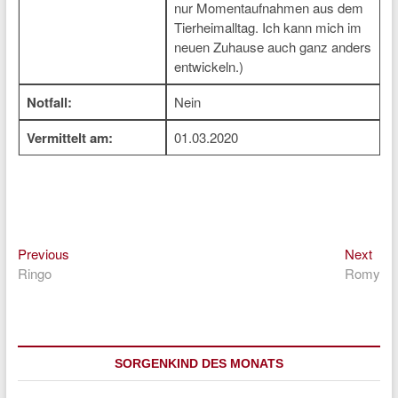
nur Momentaufnahmen aus dem
Tierheimalltag. Ich kann mich im
neuen Zuhause auch ganz anders
entwickeln.)
Notfall:
Nein
Vermittelt am:
01.03.2020
Previous
Nex
Beitragsnavigation
Previous
Next
post:
post
Ringo
Romy
SORGENKIND DES MONATS