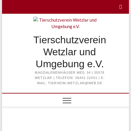
Skip
to
content
Tierschutzverein
Wetzlar und
Umgebung e.V.
MAGDALENENHÄUSER WEG 34 | 35578
WETZLAR | TELEFON: 06441 22451 | E-
MAIL: TIERHEIM-WETZLAR@WEB.DE