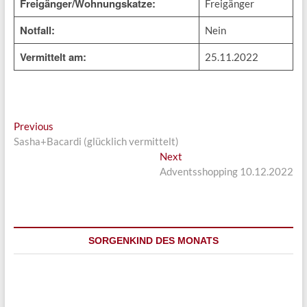
Freigänger/Wohnungskatze:
Freigänger
Notfall:
Nein
Vermittelt am:
25.11.2022
Beitragsnavigation
Previous
Previous
post:
Sasha+Bacardi (glücklich vermittelt)
Next
Next
post:
Adventsshopping 10.12.2022
SORGENKIND DES MONATS