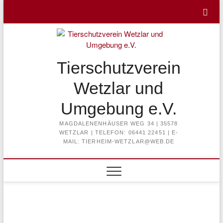
Skip
to
content
Tierschutzverein
Wetzlar und
Umgebung e.V.
MAGDALENENHÄUSER WEG 34 | 35578
WETZLAR | TELEFON: 06441 22451 | E-
MAIL: TIERHEIM-WETZLAR@WEB.DE