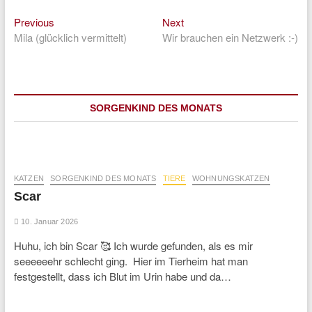
Previous
Next
Beitragsnavigation
Previous
Next
post:
post:
Mila (glücklich vermittelt)
Wir brauchen ein Netzwerk :-)
SORGENKIND DES MONATS
KATZEN
SORGENKIND DES MONATS
TIERE
WOHNUNGSKATZEN
Scar
10. Januar 2026
Huhu, ich bin Scar 🥰 Ich wurde gefunden, als es mir
seeeeeehr schlecht ging. Hier im Tierheim hat man
festgestellt, dass ich Blut im Urin habe und da…