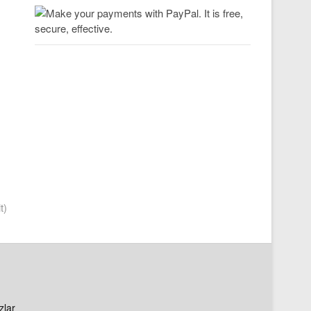
t)
zlar