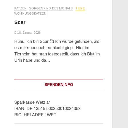
KATZEN
SORGENKIND DES MONATS
TIERE
WOHNUNGSKATZEN
Scar
10. Januar 2026
Huhu, ich bin Scar 🥰 Ich wurde gefunden, als
es mir seeeeeehr schlecht ging. Hier im
Tierheim hat man festgestellt, dass ich Blut im
Urin habe und da…
SPENDENINFO
Sparkasse Wetzlar
IBAN: DE 13515 500350010034353
BIC: HELADEF 1WET