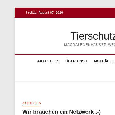
Skip
Freitag, August 07, 2026
to
content
Tierschut
MAGDALENENHÄUSER WEG 3
AKTUELLES
ÜBER UNS
NOTFÄLLE
AKTUELLES
Wir brauchen ein Netzwerk :-)