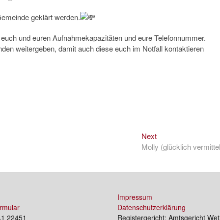
Gemeinde geklärt werden.
von euch und euren Aufnahmekapazitäten und eure Telefonnummer.
en weitergeben, damit auch diese euch im Notfall kontaktieren
Next
Next
post:
Molly (glücklich vermittel
Impressum
rmular
Datenschutzerklärung
41 22451
Registergericht: Amtsgericht Wet