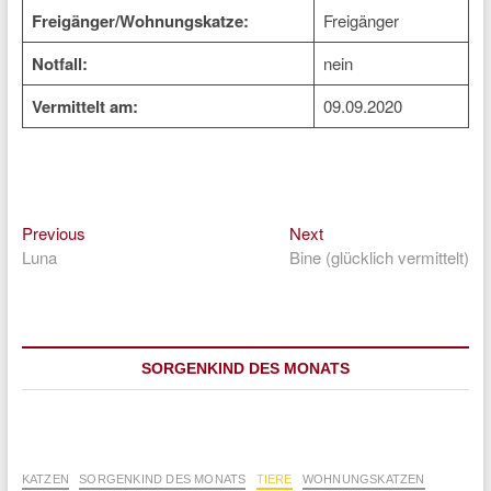
Freigänger/Wohnungskatze:
Freigänger
Notfall:
nein
Vermittelt am:
09.09.2020
Previous
Next
Beitragsnavigation
Previous
Next
post:
post:
Luna
Bine (glücklich vermittelt)
SORGENKIND DES MONATS
KATZEN
SORGENKIND DES MONATS
TIERE
WOHNUNGSKATZEN