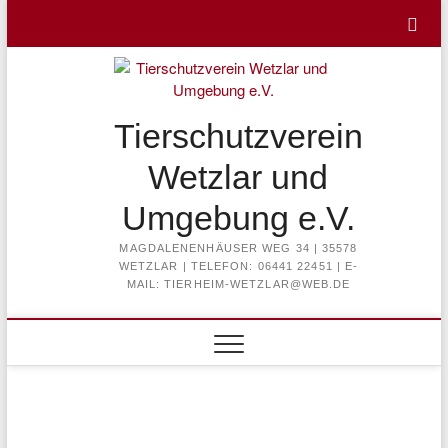
Skip
to
content
Tierschutzverein
Wetzlar und
Umgebung e.V.
MAGDALENENHÄUSER WEG 34 | 35578
WETZLAR | TELEFON: 06441 22451 | E-
MAIL: TIERHEIM-WETZLAR@WEB.DE