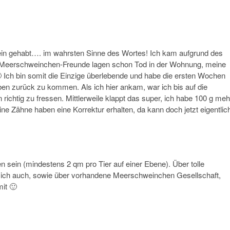
wein gehabt…. im wahrsten Sinne des Wortes! Ich kam aufgrund des
er Meerschweinchen-Freunde lagen schon Tod in der Wohnung, meine
 Ich bin somit die Einzige überlebende und habe die ersten Wochen
ben zurück zu kommen. Als ich hier ankam, war ich bis auf die
chtig zu fressen. Mittlerweile klappt das super, ich habe 100 g meh
ne Zähne haben eine Korrektur erhalten, da kann doch jetzt eigentlic
 sein (mindestens 2 qm pro Tier auf einer Ebene). Über tolle
mich auch, sowie über vorhandene Meerschweinchen Gesellschaft,
it 🙂