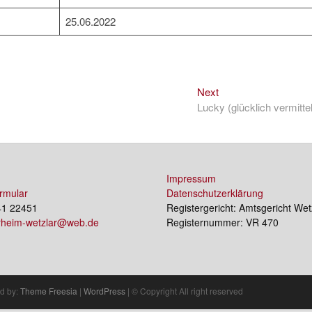
25.06.2022
Next
Next
post:
Lucky (glücklich vermittel
Impressum
rmular
Datenschutzerklärung
41 22451
Registergericht: Amtsgericht Wet
erheim-wetzlar@web.de
Registernummer: VR 470
d by:
Theme Freesia
|
WordPress
| © Copyright All right reserved