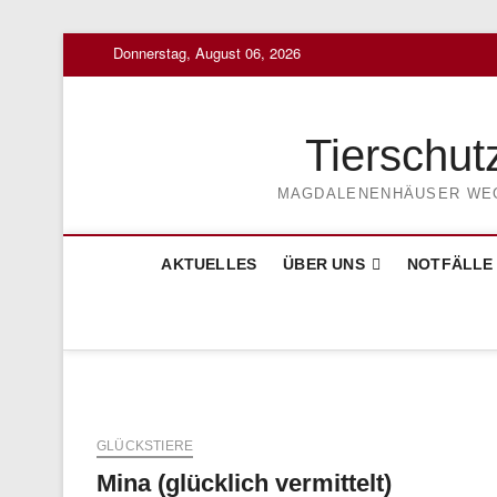
Skip
Donnerstag, August 06, 2026
to
content
Tierschut
MAGDALENENHÄUSER WEG 3
AKTUELLES
ÜBER UNS
NOTFÄLLE
GLÜCKSTIERE
Mina (glücklich vermittelt)