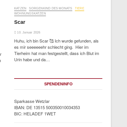
KATZEN
SORGENKIND DES MONATS
TIERE
WOHNUNGSKATZEN
Scar
10. Januar 2026
Huhu, ich bin Scar 🥰 Ich wurde gefunden, als
es mir seeeeeehr schlecht ging. Hier im
Tierheim hat man festgestellt, dass ich Blut im
r
Urin habe und da…
h
SPENDENINFO
Sparkasse Wetzlar
IBAN: DE 13515 500350010034353
BIC: HELADEF 1WET