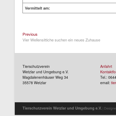
Vermittelt am:
Previous
Beitragsnavigation
Previous
post:
Vier Wellensittiche suchen ein neues Zuhause
Tierschutzverein
Anfahrt
Wetzlar und Umgebung e.V.
Kontaktfo
Magdalenenhäuser Weg 34
Tel.: 064
35578 Wetzlar
email:
ti
Tierschutzverein Wetzlar und Umgebung e.V.
| Designe