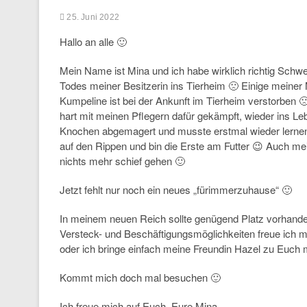
25. Juni 2022
Hallo an alle 🙂
Mein Name ist Mina und ich habe wirklich richtig Sch
Todes meiner Besitzerin ins Tierheim 🙁 Einige mein
Kumpeline ist bei der Ankunft im Tierheim verstorben 
hart mit meinen Pflegern dafür gekämpft, wieder ins Le
Knochen abgemagert und musste erstmal wieder lernen ri
auf den Rippen und bin die Erste am Futter 😉 Auch mei
nichts mehr schief gehen 🙂
Jetzt fehlt nur noch ein neues „fürimmerzuhause“ 🙂
In meinem neuen Reich sollte genügend Platz vorhanden
Versteck- und Beschäftigungsmöglichkeiten freue ich 
oder ich bringe einfach meine Freundin Hazel zu Euch m
Kommt mich doch mal besuchen 🙂
Ich freue mich auf Euch, Eure Mina