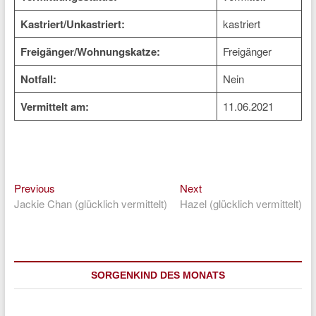
Kastriert/Unkastriert:
kastriert
Freigänger/Wohnungskatze:
Freigänger
Notfall:
Nein
Vermittelt am:
11.06.2021
Previous
Next
Beitragsnavigation
Previous
Next
post:
post:
Jackie Chan (glücklich vermittelt)
Hazel (glücklich vermittelt)
SORGENKIND DES MONATS