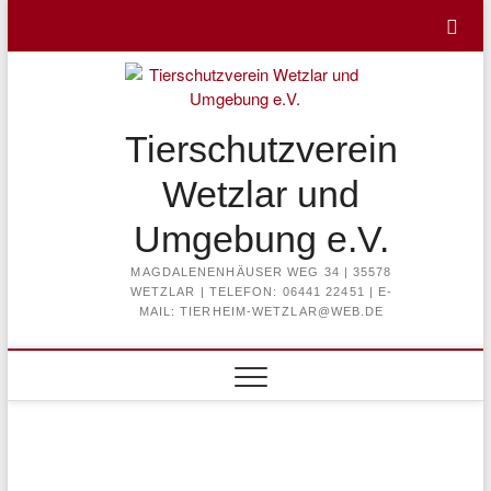
Skip
to
content
Tierschutzverein
Wetzlar und
Umgebung e.V.
MAGDALENENHÄUSER WEG 34 | 35578
WETZLAR | TELEFON: 06441 22451 | E-
MAIL: TIERHEIM-WETZLAR@WEB.DE