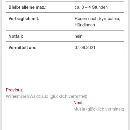
Bleibt alleine max.:
ca. 3 – 4 Stunden
Verträglich mit:
Rüden nach Sympathie,
Hündinnen
Notfall:
nein
Vermittelt am:
07.06.2021
Previous
Beitragsnavigation
Previous
post:
Wilhelmine&Waldtraud (glücklich vermittelt)
Next
Next
post:
Musja (glücklich vermittelt)