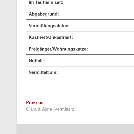
Im Tierheim seit:
Abgabegrund:
Vermittlungsstatus:
Kastriert/Unkastriert:
Freigänger/Wohnungskatze:
Notfall:
Vermittelt am:
Previous
Beitragsnavigation
Previous
post:
Clara & Alma (vermittelt)