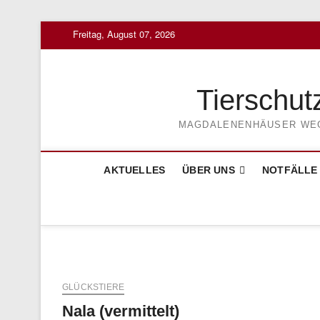
Skip
Freitag, August 07, 2026
to
content
Tierschut
MAGDALENENHÄUSER WEG 3
AKTUELLES
ÜBER UNS
NOTFÄLLE
GLÜCKSTIERE
Nala (vermittelt)