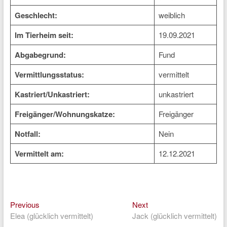
Geschlecht:
weiblich
Im Tierheim seit:
19.09.2021
Abgabegrund:
Fund
Vermittlungsstatus:
vermittelt
Kastriert/Unkastriert:
unkastriert
Freigänger/Wohnungskatze:
Freigänger
Notfall:
Nein
Vermittelt am:
12.12.2021
Previous
Next
Beitragsnavigation
Previous
Next
post:
post:
Elea (glücklich vermittelt)
Jack (glücklich vermittelt)