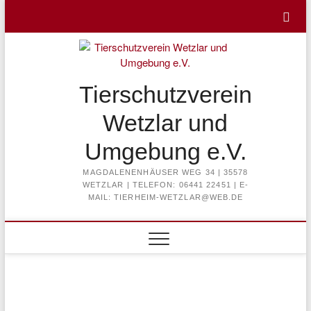
Skip
to
content
Tierschutzverein
Wetzlar und
Umgebung e.V.
MAGDALENENHÄUSER WEG 34 | 35578
WETZLAR | TELEFON: 06441 22451 | E-
MAIL: TIERHEIM-WETZLAR@WEB.DE