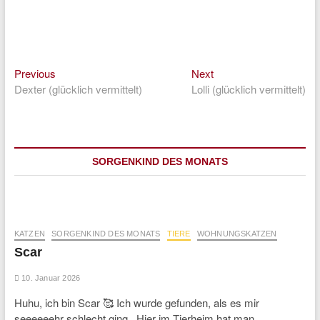
Previous
Next
Beitragsnavigation
Previous
Next
post:
post:
Dexter (glücklich vermittelt)
Lolli (glücklich vermittelt)
SORGENKIND DES MONATS
KATZEN
SORGENKIND DES MONATS
TIERE
WOHNUNGSKATZEN
Scar
10. Januar 2026
Huhu, ich bin Scar 🥰 Ich wurde gefunden, als es mir
seeeeeehr schlecht ging. Hier im Tierheim hat man