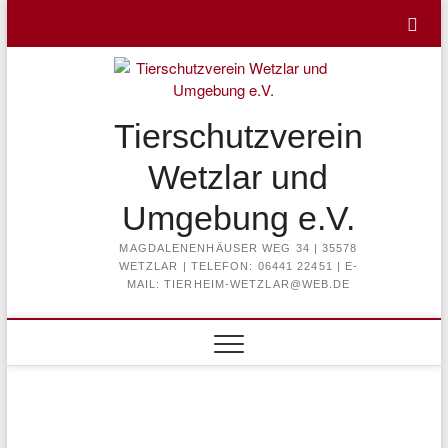
Skip
to
content
Tierschutzverein
Wetzlar und
Umgebung e.V.
MAGDALENENHÄUSER WEG 34 | 35578
WETZLAR | TELEFON: 06441 22451 | E-
MAIL: TIERHEIM-WETZLAR@WEB.DE