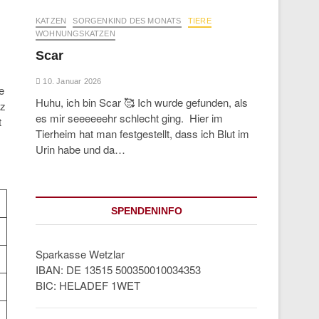
KATZEN
SORGENKIND DES MONATS
TIERE
WOHNUNGSKATZEN
Scar
10. Januar 2026
e
Huhu, ich bin Scar 🥰 Ich wurde gefunden, als
tz
es mir seeeeeehr schlecht ging. Hier im
t
Tierheim hat man festgestellt, dass ich Blut im
Urin habe und da…
SPENDENINFO
Sparkasse Wetzlar
IBAN: DE 13515 500350010034353
BIC: HELADEF 1WET