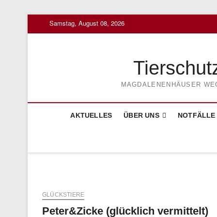
Skip
Samstag, August 08, 2026
to
content
Tierschut
MAGDALENENHÄUSER WEG 3
AKTUELLES
ÜBER UNS
NOTFÄLLE
GLÜCKSTIERE
Peter&Zicke (glücklich vermittelt)