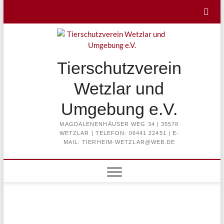
Skip
to
content
Tierschutzverein
Wetzlar und
Umgebung e.V.
MAGDALENENHÄUSER WEG 34 | 35578
WETZLAR | TELEFON: 06441 22451 | E-
MAIL: TIERHEIM-WETZLAR@WEB.DE