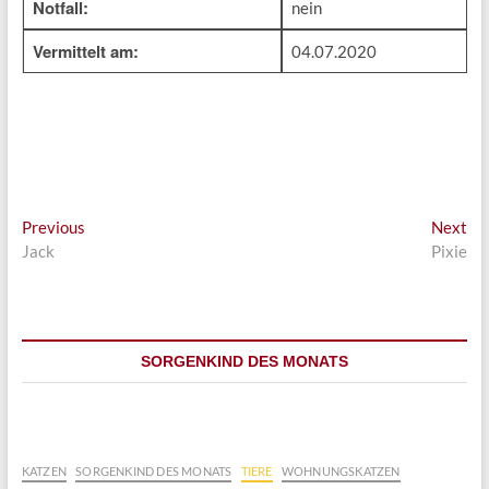
Notfall:
nein
Vermittelt am:
04.07.2020
Beitragsnavigation
Previous
Ne
Previous
Next
post:
pos
Jack
Pixie
SORGENKIND DES MONATS
KATZEN
SORGENKIND DES MONATS
TIERE
WOHNUNGSKATZEN