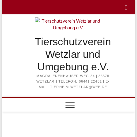
Skip
to
content
Tierschutzverein
Wetzlar und
Umgebung e.V.
MAGDALENENHÄUSER WEG 34 | 35578
WETZLAR | TELEFON: 06441 22451 | E-
MAIL: TIERHEIM-WETZLAR@WEB.DE