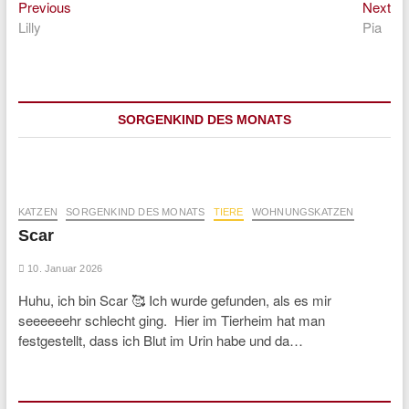
Previous
Ne
Beitragsnavigation
Previous
Next
post:
pos
Lilly
Pia
SORGENKIND DES MONATS
KATZEN
SORGENKIND DES MONATS
TIERE
WOHNUNGSKATZEN
Scar
10. Januar 2026
Huhu, ich bin Scar 🥰 Ich wurde gefunden, als es mir
seeeeeehr schlecht ging. Hier im Tierheim hat man
festgestellt, dass ich Blut im Urin habe und da…