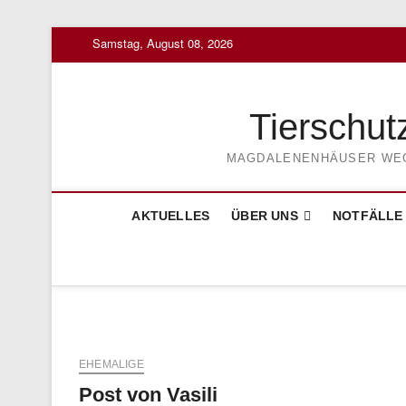
Skip
Samstag, August 08, 2026
to
content
Tierschut
MAGDALENENHÄUSER WEG 3
AKTUELLES
ÜBER UNS
NOTFÄLLE
EHEMALIGE
Post von Vasili