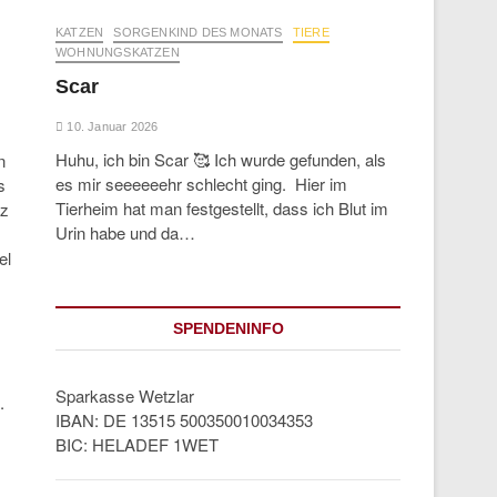
KATZEN
SORGENKIND DES MONATS
TIERE
WOHNUNGSKATZEN
Scar
10. Januar 2026
Huhu, ich bin Scar 🥰 Ich wurde gefunden, als
n
es mir seeeeeehr schlecht ging. Hier im
s
Tierheim hat man festgestellt, dass ich Blut im
nz
Urin habe und da…
el
SPENDENINFO
.
Sparkasse Wetzlar
.
IBAN: DE 13515 500350010034353
BIC: HELADEF 1WET