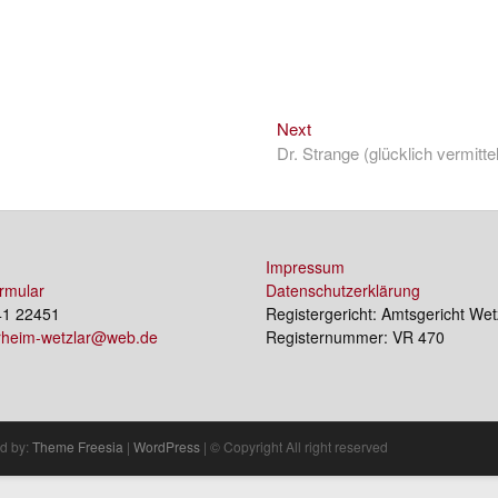
Next
Next
post:
Dr. Strange (glücklich vermittel
Impressum
rmular
Datenschutzerklärung
41 22451
Registergericht: Amtsgericht Wet
erheim-wetzlar@web.de
Registernummer: VR 470
d by:
Theme Freesia
|
WordPress
| © Copyright All right reserved