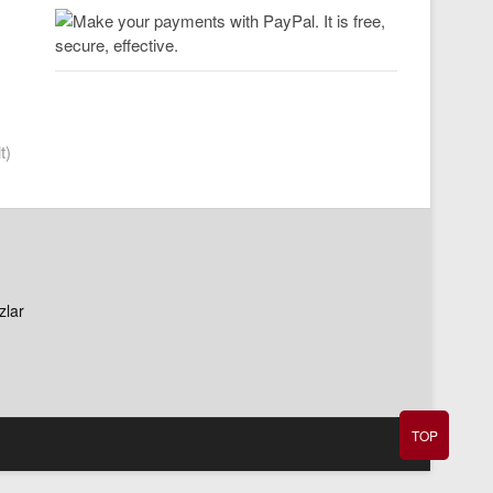
t)
zlar
TOP