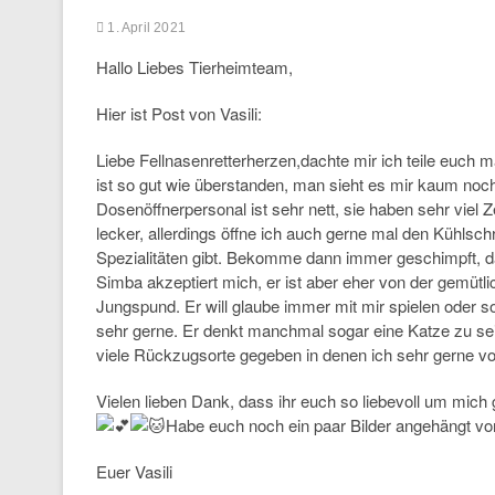
1. April 2021
Hallo Liebes Tierheimteam,
Hier ist Post von Vasili:
Liebe Fellnasenretterherzen,dachte mir ich teile euch 
ist so gut wie überstanden, man sieht es mir kaum noc
Dosenöffnerpersonal ist sehr nett, sie haben sehr viel 
lecker, allerdings öffne ich auch gerne mal den Kühl
Spezialitäten gibt. Bekomme dann immer geschimpft, d
Simba akzeptiert mich, er ist aber eher von der gemütl
Jungspund. Er will glaube immer mit mir spielen oder s
sehr gerne. Er denkt manchmal sogar eine Katze zu s
viele Rückzugsorte gegeben in denen ich sehr gerne von
Vielen lieben Dank, dass ihr euch so liebevoll um mich 
Habe euch noch ein paar Bilder angehängt vo
Euer Vasili