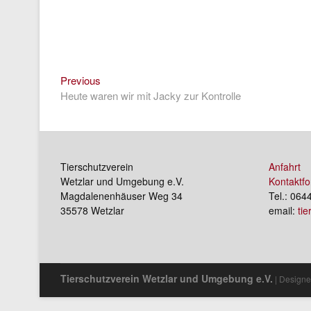
Previous
Beitragsnavigation
Previous
post:
Heute waren wir mit Jacky zur Kontrolle
Tierschutzverein
Anfahrt
Wetzlar und Umgebung e.V.
Kontaktfo
Magdalenenhäuser Weg 34
Tel.: 064
35578 Wetzlar
email:
ti
Tierschutzverein Wetzlar und Umgebung e.V.
| Designe