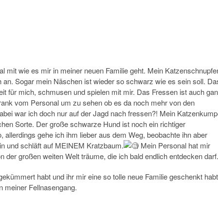
mal mit wie es mir in meiner neuen Familie geht. Mein Katzenschnupfe
h an. Sogar mein Näschen ist wieder so schwarz wie es sein soll. Da
Zeit für mich, schmusen und spielen mit mir. Das Fressen ist auch ga
schrank vom Personal um zu sehen ob es da noch mehr von den
abei war ich doch nur auf der Jagd nach fressen?! Mein Katzenkump
ichen Sorte. Der große schwarze Hund ist noch ein richtiger
o, allerdings gehe ich ihm lieber aus dem Weg, beobachte ihn aber
ein und schläft auf MEINEM Kratzbaum.
Mein Personal hat mir
 der großen weiten Welt träume, die ich bald endlich entdecken darf
gekümmert habt und ihr mir eine so tolle neue Familie geschenkt habt
n meiner Fellnasengang.