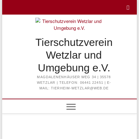
Skip
to
content
Tierschutzverein
Wetzlar und
Umgebung e.V.
MAGDALENENHÄUSER WEG 34 | 35578
WETZLAR | TELEFON: 06441 22451 | E-
MAIL: TIERHEIM-WETZLAR@WEB.DE