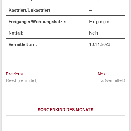
Kastriert/Unkastriert:
–
Freigänger/Wohnungskatze:
Freigänger
Notfall:
Nein
Vermittelt am:
10.11.2023
Previous
Next
Beitragsnavigation
Previous
Next
post:
post:
Reed (vermittelt)
Tia (vermittelt)
SORGENKIND DES MONATS