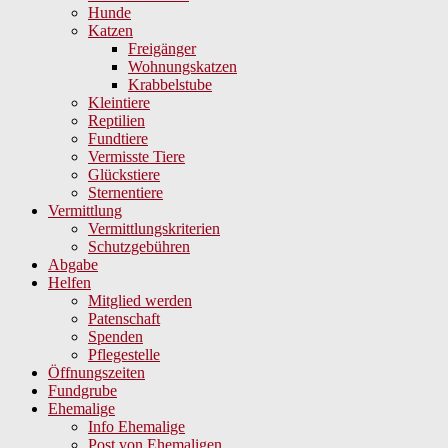
Hunde
Katzen
Freigänger
Wohnungskatzen
Krabbelstube
Kleintiere
Reptilien
Fundtiere
Vermisste Tiere
Glückstiere
Sternentiere
Vermittlung
Vermittlungskriterien
Schutzgebühren
Abgabe
Helfen
Mitglied werden
Patenschaft
Spenden
Pflegestelle
Öffnungszeiten
Fundgrube
Ehemalige
Info Ehemalige
Post von Ehemaligen