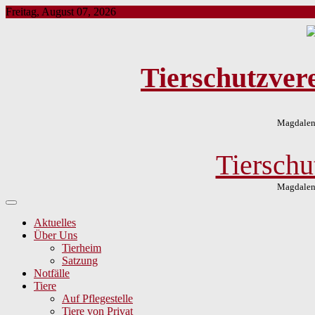
Skip
Freitag, August 07, 2026
to
content
Tierschutzver
Magdalene
Tierschu
Magdalene
Aktuelles
Über Uns
Tierheim
Satzung
Notfälle
Tiere
Auf Pflegestelle
Tiere von Privat