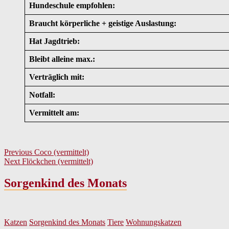
Hundeschule empfohlen:
Braucht körperliche + geistige Auslastung:
Hat Jagdtrieb:
Bleibt alleine max.:
Verträglich mit:
Notfall:
Vermittelt am:
Beitragsnavigation
Previous
Previous
Coco (vermittelt)
Next
post:
Next
Flöckchen (vermittelt)
post:
Sorgenkind des Monats
Katzen
Sorgenkind des Monats
Tiere
Wohnungskatzen