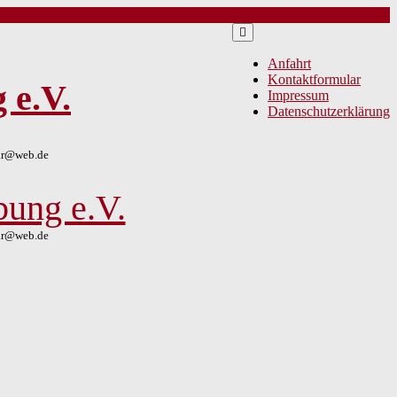
Anfahrt
Kontaktformular
 e.V.
Impressum
Datenschutzerklärung
lar@web.de
bung e.V.
lar@web.de