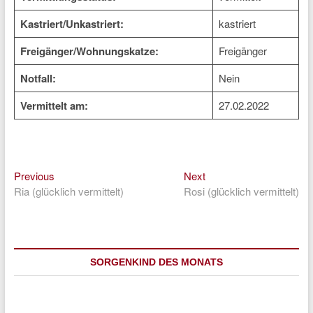
Kastriert/Unkastriert:
kastriert
Freigänger/Wohnungskatze:
Freigänger
Notfall:
Nein
Vermittelt am:
27.02.2022
Previous
Next
Beitragsnavigation
Previous
Next
post:
post:
Ria (glücklich vermittelt)
Rosi (glücklich vermittelt)
SORGENKIND DES MONATS