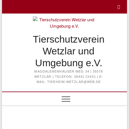
Skip
to
content
Tierschutzverein
Wetzlar und
Umgebung e.V.
MAGDALENENHÄUSER WEG 34 | 35578
WETZLAR | TELEFON: 06441 22451 | E-
MAIL: TIERHEIM-WETZLAR@WEB.DE