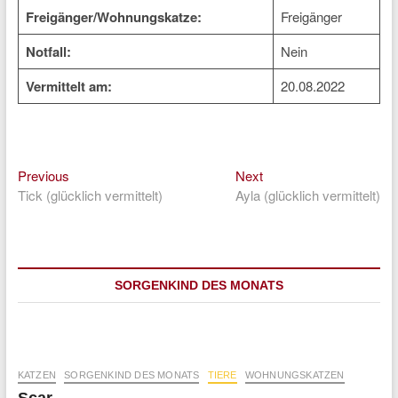
Freigänger/Wohnungskatze:
Freigänger
Notfall:
Nein
Vermittelt am:
20.08.2022
Previous
Next
Beitragsnavigation
Previous
Next
post:
post:
Tick (glücklich vermittelt)
Ayla (glücklich vermittelt)
SORGENKIND DES MONATS
KATZEN
SORGENKIND DES MONATS
TIERE
WOHNUNGSKATZEN