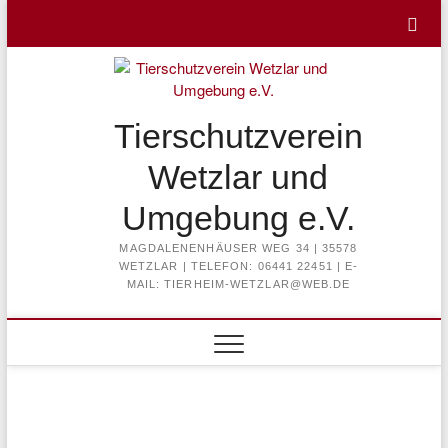
Skip
to
content
Tierschutzverein
Wetzlar und
Umgebung e.V.
MAGDALENENHÄUSER WEG 34 | 35578
WETZLAR | TELEFON: 06441 22451 | E-
MAIL: TIERHEIM-WETZLAR@WEB.DE