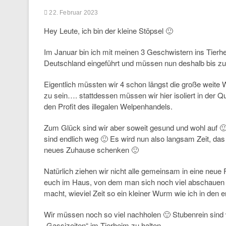
22. Februar 2023
Hey Leute, ich bin der kleine Stöpsel 🙂
Im Januar bin ich mit meinen 3 Geschwistern ins Tierh
Deutschland eingeführt und müssen nun deshalb bis zu
Eigentlich müssten wir 4 schon längst die große weite 
zu sein…. stattdessen müssen wir hier isoliert in der Q
den Profit des illegalen Welpenhandels.
Zum Glück sind wir aber soweit gesund und wohl auf 
sind endlich weg 🙂 Es wird nun also langsam Zeit, da
neues Zuhause schenken 🙂
Natürlich ziehen wir nicht alle gemeinsam in eine neue Fa
euch im Haus, von dem man sich noch viel abschauen k
macht, wieviel Zeit so ein kleiner Wurm wie ich in den
Wir müssen noch so viel nachholen 🙂 Stubenrein sind w
„Gassizeiten“ im Tierheim zu halten.