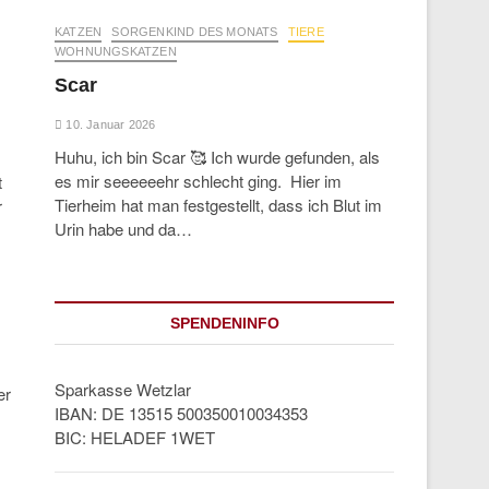
KATZEN
SORGENKIND DES MONATS
TIERE
WOHNUNGSKATZEN
Scar
10. Januar 2026
Huhu, ich bin Scar 🥰 Ich wurde gefunden, als
es mir seeeeeehr schlecht ging. Hier im
t
Tierheim hat man festgestellt, dass ich Blut im
r
Urin habe und da…
SPENDENINFO
Sparkasse Wetzlar
er
IBAN: DE 13515 500350010034353
BIC: HELADEF 1WET