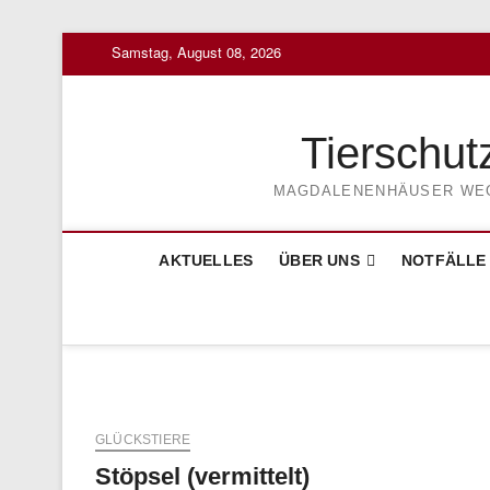
Skip
Samstag, August 08, 2026
to
content
Tierschut
MAGDALENENHÄUSER WEG 3
AKTUELLES
ÜBER UNS
NOTFÄLLE
GLÜCKSTIERE
Stöpsel (vermittelt)