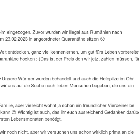
eim eingezogen. Zuvor wurden wir illegal aus Rumänien nach
m 23.02.2023 in angeordneter Quarantäne sitzen 🙁
Welt entdecken, ganz viel kennenlernen, um gut fürs Leben vorbereite
uarantäne hocken :-(Das ist der Preis den wir jetzt zahlen müssen, fü
🙂 Unsere Würmer wurden behandelt und auch die Hefepilze im Ohr
s wir uns auf die Suche nach lieben Menschen begeben, die uns ein
milie, aber vielleicht wohnt ja schon ein freundlicher Vierbeiner bei
ann 😉 Wichtig ist auch, das ihr euch ausreichend Gedanken darüb
 ersten Lebensmonaten benötigt.
ir noch nicht, aber wir versuchen uns schon wirklich prima an die