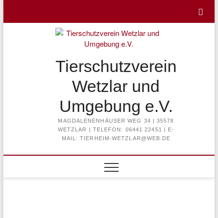
Skip
to
content
Tierschutzverein
Wetzlar und
Umgebung e.V.
MAGDALENENHÄUSER WEG 34 | 35578
WETZLAR | TELEFON: 06441 22451 | E-
MAIL: TIERHEIM-WETZLAR@WEB.DE