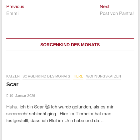
Previous
Next
Beitragsnavigation
Previous
Next
post:
post:
Emmi
Post von Pantra!
SORGENKIND DES MONATS
KATZEN
SORGENKIND DES MONATS
TIERE
WOHNUNGSKATZEN
Scar
10. Januar 2026
Huhu, ich bin Scar 🥰 Ich wurde gefunden, als es mir
seeeeeehr schlecht ging. Hier im Tierheim hat man
festgestellt, dass ich Blut im Urin habe und da…